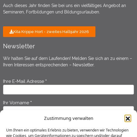
Auch dieses Jahr finden Sie bei uns ein vielfältiges Angebot an
Seminaren, Fortbildungen und Bildungsurlauben.
Kita Krippe Hort - zweites Halbjahr 2026
Newsletter
Wir halten Sie auf dem Laufenden! Melden Sie sich an zu einem –
Ihren Interessen entsprechenden – Newsletter.
Ihre E-Mail Adresse
*
Newsletter
Anmeldung
Ihr Vorname
*
Zustimmung verwalten
Ihr Nachname
*
Um Ihnen ein optimales Erlebnis zu bieten, verwenden wir Technologien
wie Cookies, um Geräteinformationen zu speichern und/oder darauf