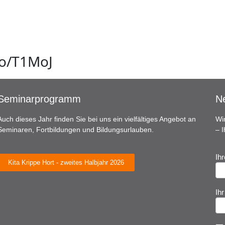
to/T1MoJ
Seminarprogramm
Ne
Auch dieses Jahr finden Sie bei uns ein vielfältiges Angebot an
Wi
Seminaren, Fortbildungen und Bildungsurlauben.
– 
Ih
N
Kita Krippe Hort - zweites Halbjahr 2026
A
Ih