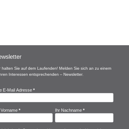
wsletter
r halten Sie auf dem Laufenden! Melden Sie sich an zu einem
Ihren Interessen entsprechenden – Newsletter.
re E-Mail Adresse
*
ewsletter
nmeldung
r Vorname
*
Ihr Nachname
*