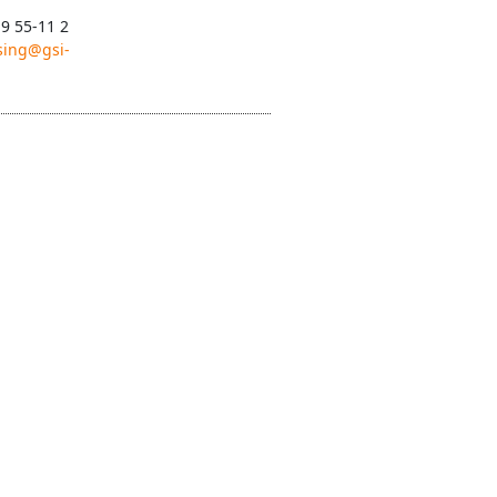
 9 55-11 2
sing@gsi-