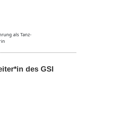
hrung als Tanz-
rin
eiter*in des GSI