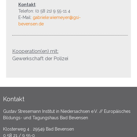
Kontakt
:
Telefon: (0 58 21) 9 55-11 4
E-Mail:
gabriele.wiemeyer@gsi-
bevensen.de
Kooperation(en) mit:
Gewerkschaft der Polizei
Kontakt
Gustav Stresemann Institut in Niedersachsen e.V. // Europäisches
Bildungs- und Tagungshaus Bad Bevensen
Klosterweg 4 . 29549 Bad Bevensen
0 58 21 / 9 55-0