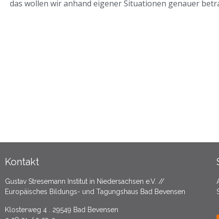
das wollen wir anhand eigener Situationen genauer betr
Kontakt
Gustav Stresemann Institut in Niedersachsen e.V. //
Europäisches Bildungs- und Tagungshaus Bad Bevensen
Klosterweg 4 . 29549 Bad Bevensen