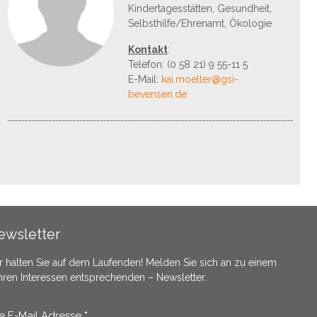
Kindertagesstätten, Gesundheit,
Selbsthilfe/Ehrenamt, Ökologie
Kontakt
:
Telefon: (0 58 21) 9 55-11 5
E-Mail:
kai.moeller@gsi-
bevensen.de
ewsletter
r halten Sie auf dem Laufenden! Melden Sie sich an zu einem
Ihren Interessen entsprechenden – Newsletter.
re E-Mail Adresse
*