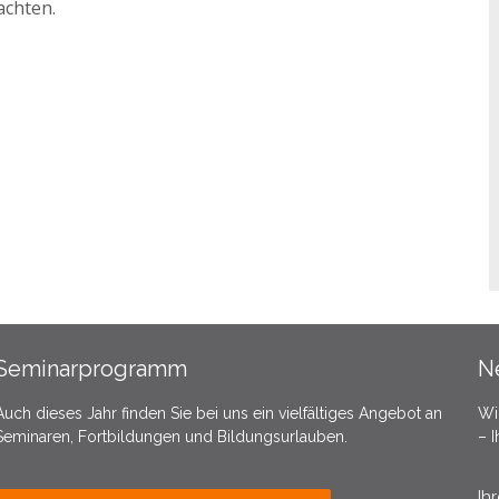
achten.
Seminarprogramm
N
Auch dieses Jahr finden Sie bei uns ein vielfältiges Angebot an
Wi
Seminaren, Fortbildungen und Bildungsurlauben.
– 
Ih