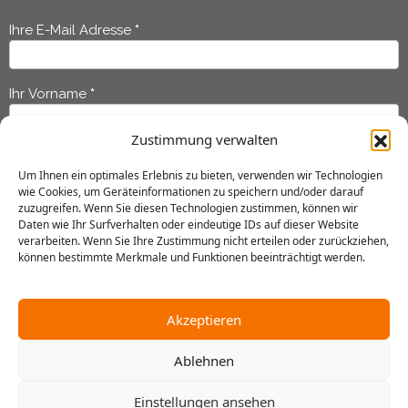
Ihre E-Mail Adresse
*
Newsletter
Anmeldung
Ihr Vorname
*
Zustimmung verwalten
Ihr Nachname
*
Um Ihnen ein optimales Erlebnis zu bieten, verwenden wir Technologien
wie Cookies, um Geräteinformationen zu speichern und/oder darauf
zuzugreifen. Wenn Sie diesen Technologien zustimmen, können wir
Ich habe die
Datenschutzerklärung
gelesen und erkläre mich
Daten wie Ihr Surfverhalten oder eindeutige IDs auf dieser Website
einverstanden, dass meine Daten gespeichert werden.
verarbeiten. Wenn Sie Ihre Zustimmung nicht erteilen oder zurückziehen,
können bestimmte Merkmale und Funktionen beeinträchtigt werden.
Senden
Akzeptieren
Ablehnen
2025 © Gustav Stresemann Institut in Niedersachsen e.V.
Einstellungen ansehen
Impressum
Datenschutz
AGB
Hausordnung