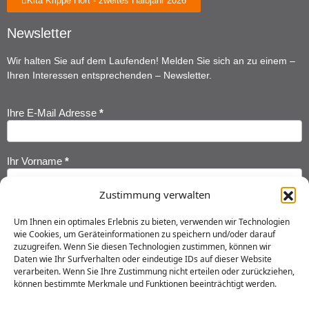
Kita Krippe Hort - zweites Halbjahr 2026
Newsletter
Wir halten Sie auf dem Laufenden! Melden Sie sich an zu einem –
Ihren Interessen entsprechenden – Newsletter.
Ihre E-Mail Adresse
*
Newsletter
Anmeldung
Ihr Vorname
*
Zustimmung verwalten
Ihr Nachname
*
Um Ihnen ein optimales Erlebnis zu bieten, verwenden wir Technologien
wie Cookies, um Geräteinformationen zu speichern und/oder darauf
zuzugreifen. Wenn Sie diesen Technologien zustimmen, können wir
Ich habe die
Datenschutzerklärung
gelesen und erkläre mich
Daten wie Ihr Surfverhalten oder eindeutige IDs auf dieser Website
einverstanden, dass meine Daten gespeichert werden.
verarbeiten. Wenn Sie Ihre Zustimmung nicht erteilen oder zurückziehen,
können bestimmte Merkmale und Funktionen beeinträchtigt werden.