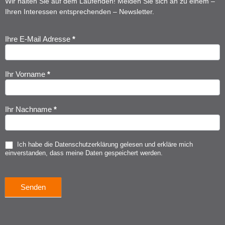
Wir halten Sie auf dem Laufenden! Melden Sie sich an zu einem –
Ihren Interessen entsprechenden – Newsletter.
Ihre E-Mail Adresse
*
Newsletter
Anmeldung
Ihr Vorname
*
Ihr Nachname
*
Ich habe die
Datenschutzerklärung
gelesen und erkläre mich
einverstanden, dass meine Daten gespeichert werden.
Senden