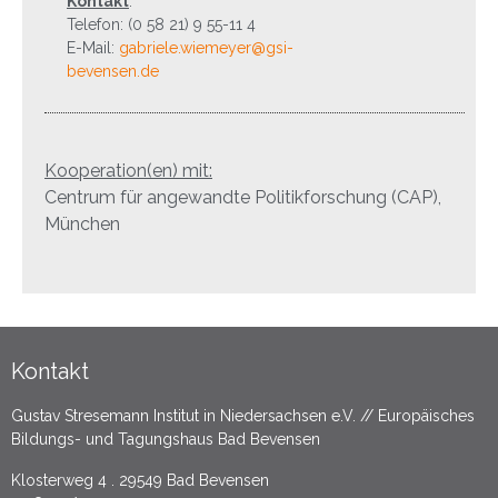
Kontakt
:
Telefon: (0 58 21) 9 55-11 4
E-Mail:
gabriele.wiemeyer@gsi-
bevensen.de
Kooperation(en) mit:
Centrum für angewandte Politikforschung (CAP),
München
Kontakt
Gustav Stresemann Institut in Niedersachsen e.V. // Europäisches
Bildungs- und Tagungshaus Bad Bevensen
Klosterweg 4 . 29549 Bad Bevensen