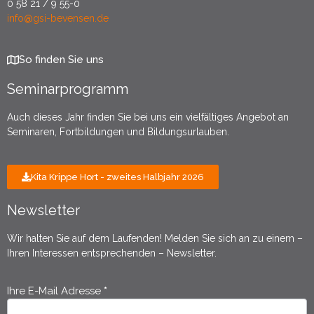
0 58 21 / 9 55-0
info@gsi-bevensen.de
So finden Sie uns
Seminarprogramm
Auch dieses Jahr finden Sie bei uns ein vielfältiges Angebot an
Seminaren, Fortbildungen und Bildungsurlauben.
Kita Krippe Hort - zweites Halbjahr 2026
Newsletter
Wir halten Sie auf dem Laufenden! Melden Sie sich an zu einem –
Ihren Interessen entsprechenden – Newsletter.
Ihre E-Mail Adresse
*
Newsletter