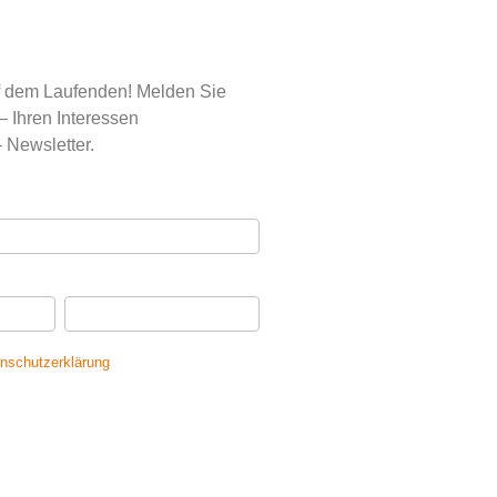
uf dem Laufenden! Melden Sie
– Ihren Interessen
 Newsletter.
se
*
Ihr Nachname
*
nschutzerklärung
gelesen und erkläre
dass meine Daten gespeichert werden.