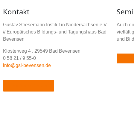
Kontakt
Semi
Gustav Stresemann Institut in Niedersachsen e.V.
Auch die
// Europäisches Bildungs- und Tagungshaus Bad
vielfäl
Bevensen
und Bil
Klosterweg 4 . 29549 Bad Bevensen
0 58 21 / 9 55-0
Kita 
info@gsi-bevensen.de
So finden Sie uns