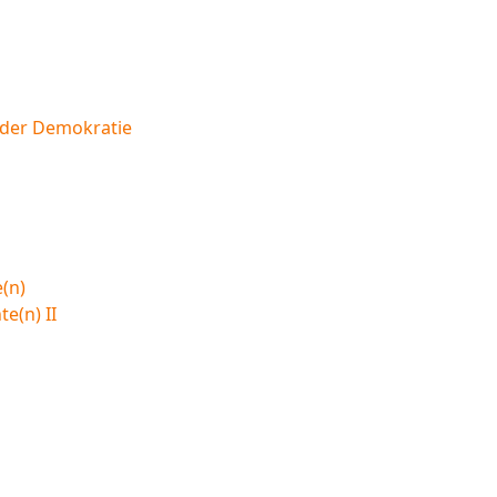
n der Demokratie
(n)
e(n) II