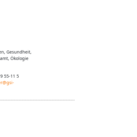
en, Gesundheit,
namt, Ökologie
 9 55-11 5
er@gsi-