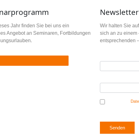
narprogramm
Newsletter
ses Jahr finden Sie bei uns ein
Wir halten Sie a
tiges Angebot an Seminaren, Fortbildungen
sich an zu einem 
dungsurlauben.
entsprechenden –
Ihre E-Mail Adres
Newsletter
Krippe Hort - zweites Halbjahr 2026
Anmeldung
Ihr Vorname
*
Ich habe die
Date
mich einverstanden, 
Senden