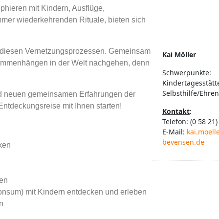
phieren mit Kindern, Ausflüge,
immer wiederkehrenden Rituale, bieten sich
 in diesen Vernetzungsprozessen. Gemeinsam
Kai Möller
sammenhängen in der Welt nachgehen, denn
Schwerpunkte:
.
Kindertagesstätt
Selbsthilfe/Ehre
und neuen gemeinsamen Erfahrungen der
Entdeckungsreise mit Ihnen starten!
Kontakt
:
Telefon: (0 58 21)
E-Mail:
kai.moell
bevensen.de
ken
ten
Konsum) mit Kindern entdecken und erleben
n