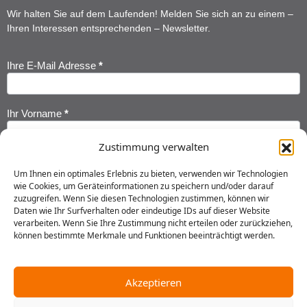
Wir halten Sie auf dem Laufenden! Melden Sie sich an zu einem –
Ihren Interessen entsprechenden – Newsletter.
Ihre E-Mail Adresse
*
Newsletter
Anmeldung
Ihr Vorname
*
Zustimmung verwalten
Ihr Nachname
*
Um Ihnen ein optimales Erlebnis zu bieten, verwenden wir Technologien
wie Cookies, um Geräteinformationen zu speichern und/oder darauf
zuzugreifen. Wenn Sie diesen Technologien zustimmen, können wir
Ich habe die
Datenschutzerklärung
gelesen und erkläre mich
Daten wie Ihr Surfverhalten oder eindeutige IDs auf dieser Website
einverstanden, dass meine Daten gespeichert werden.
verarbeiten. Wenn Sie Ihre Zustimmung nicht erteilen oder zurückziehen,
können bestimmte Merkmale und Funktionen beeinträchtigt werden.
Senden
Akzeptieren