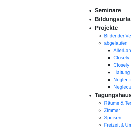
Seminare
Bildungsurla
Projekte
Bilder der V
abgelaufen
AllerLa
Closely 
Closely 
Haltung
Neglecte
Neglecte
Tagungshau
Räume & Te
Zimmer
Speisen
Freizeit & 