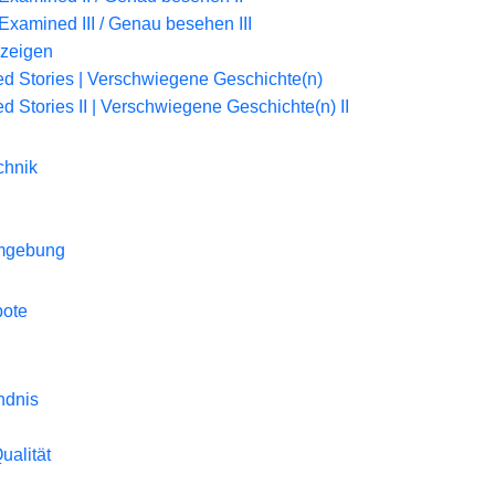
Examined III / Genau besehen III
 zeigen
d Stories | Verschwiegene Geschichte(n)
d Stories II | Verschwiegene Geschichte(n) II
chnik
Umgebung
bote
ndnis
Qualität