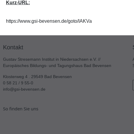
Kurz-URL:
https://www.gsi-bevensen.de/goto/IAKVa
Kontakt
Gustav Stresemann Institut in Niedersachsen e.V. //
Europäisches Bildungs- und Tagungshaus Bad Bevensen
Klosterweg 4 . 29549 Bad Bevensen
0 58 21 / 9 55-0
info@gsi-bevensen.de
So finden Sie uns