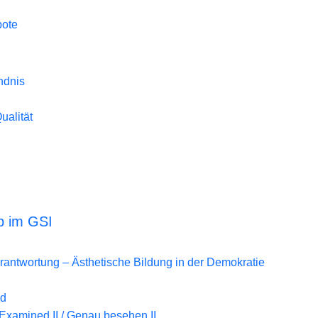
bote
ndnis
Qualität
b im GSI
erantwortung – Ästhetische Bildung in der Demokratie
nd
Examined II / Genau besehen II