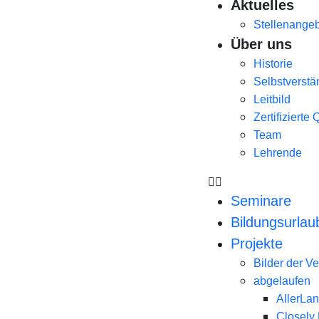
Aktuelles
Stellenange
Über uns
Historie
Selbstverstä
Leitbild
Zertifizierte 
Team
Lehrende
Seminare
Bildungsurlau
Projekte
Bilder der V
abgelaufen
AllerLa
Closely 