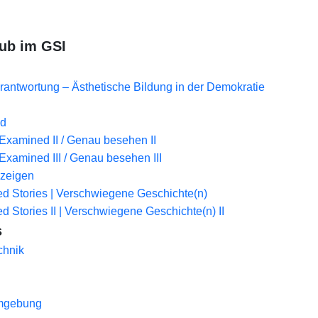
ub im GSI
erantwortung – Ästhetische Bildung in der Demokratie
nd
Examined II / Genau besehen II
Examined III / Genau besehen III
 zeigen
d Stories | Verschwiegene Geschichte(n)
d Stories II | Verschwiegene Geschichte(n) II
s
chnik
Umgebung