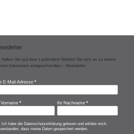
wsletter
r halten Sie auf dem Laufenden! Melden Sie sich an zu einem
Ihren Interessen entsprechenden – Newsletter.
re E-Mail Adresse
*
ewsletter
nmeldung
r Vorname
*
Ihr Nachname
*
Ich habe die
Datenschutzerklärung
gelesen und erkläre mich
verstanden, dass meine Daten gespeichert werden.