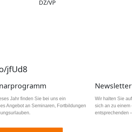
DZ/VP
o/jfUd8
narprogramm
Newsletter
ses Jahr finden Sie bei uns ein
Wir halten Sie a
tiges Angebot an Seminaren, Fortbildungen
sich an zu einem 
dungsurlauben.
entsprechenden –
Ihre E-Mail Adres
Newsletter