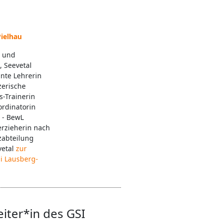
Pielhau
z und
 Seevetal
nnte Lehrerin
zerische
s-Trainerin
ordinatorin
 - BewL
erzieherin nach
zabteilung
vetal
zur
i Lausberg-
eiter*in des GSI