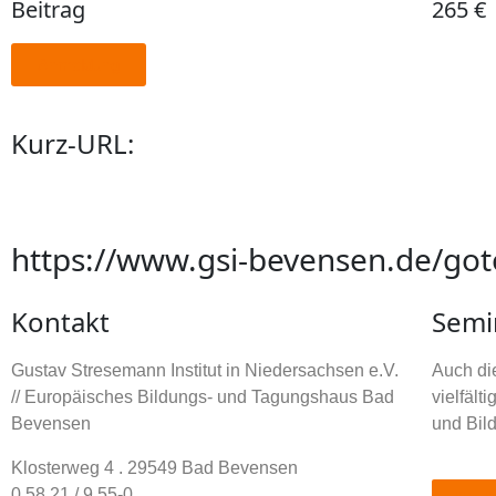
Beitrag
265 €
Anmeldung
Kurz-URL:
https://www.gsi-bevensen.de/got
Kontakt
Semi
Gustav Stresemann Institut in Niedersachsen e.V.
Auch die
// Europäisches Bildungs- und Tagungshaus Bad
vielfäl
Bevensen
und Bil
Klosterweg 4 . 29549 Bad Bevensen
0 58 21 / 9 55-0