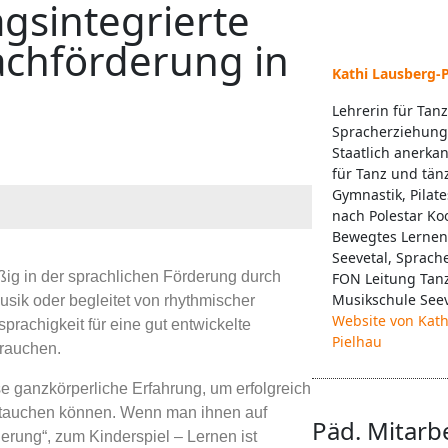
gsintegrierte
achförderung in
Kathi Lausberg-
Lehrerin für Tan
Spracherziehung,
Staatlich anerka
für Tanz und tän
Gymnastik, Pilate
nach Polestar Ko
Bewegtes Lernen
Seevetal, Sprach
ßig in der sprachlichen Förderung durch
FON Leitung Tan
Musikschule See
ik oder begleitet von rhythmischer
Website von Kath
prachigkeit für eine gut entwickelte
Pielhau
brauchen.
e ganzkörperliche Erfahrung, um erfolgreich
eintauchen können. Wenn man ihnen auf
Päd. Mitarb
erung“, zum Kinderspiel – Lernen ist