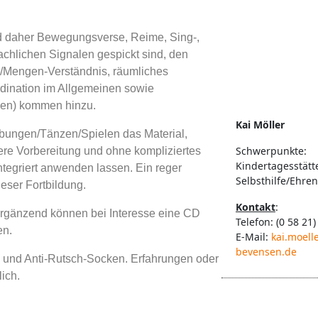
ind daher Bewegungsverse, Reime, Sing-,
rachlichen Signalen gespickt sind, den
n/Mengen-Verständnis, räumliches
dination im Allgemeinen sowie
gen) kommen hinzu.
Kai Möller
Übungen/Tänzen/Spielen das Material,
Schwerpunkte:
ere Vorbereitung und ohne kompliziertes
Kindertagesstätt
tegriert anwenden lassen. Ein reger
Selbsthilfe/Ehre
eser Fortbildung.
Kontakt
:
 ergänzend können bei Interesse eine CD
Telefon: (0 58 21)
en.
E-Mail:
kai.moell
bevensen.de
g und Anti-Rutsch-Socken. Erfahrungen oder
ich.