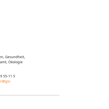
en, Gesundheit,
namt, Ökologie
 9 55-11 5
er@gsi-