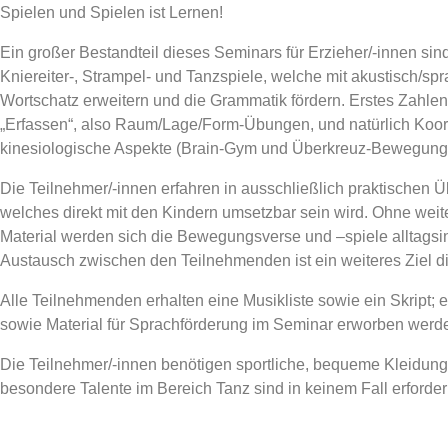
Spielen und Spielen ist Lernen!
Ein großer Bestandteil dieses Seminars für Erzieher/-innen s
Kniereiter-, Strampel- und Tanzspiele, welche mit akustisch/sp
Wortschatz erweitern und die Grammatik fördern. Erstes Zahle
„Erfassen“, also Raum/Lage/Form-Übungen, und natürlich Koor
kinesiologische Aspekte (Brain-Gym und Überkreuz-Bewegun
Die Teilnehmer/-innen erfahren in ausschließlich praktischen 
welches direkt mit den Kindern umsetzbar sein wird. Ohne weit
Material werden sich die Bewegungsverse und –spiele alltagsin
Austausch zwischen den Teilnehmenden ist ein weiteres Ziel di
Alle Teilnehmenden erhalten eine Musikliste sowie ein Skript;
sowie Material für Sprachförderung im Seminar erworben werd
Die Teilnehmer/-innen benötigen sportliche, bequeme Kleidun
besondere Talente im Bereich Tanz sind in keinem Fall erforderl