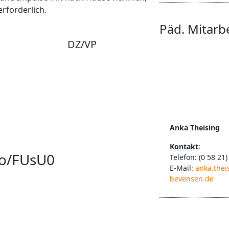
rforderlich.
Päd. Mitarb
DZ/VP
Anka Theising
Kontakt
:
to/FUsU0
Telefon: (0 58 21)
E-Mail:
anka.thei
bevensen.de