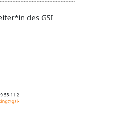
eiter*in des GSI
 9 55-11 2
sing@gsi-