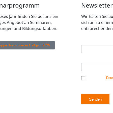
narprogramm
Newsletter
eses Jahr finden Sie bei uns ein
Wir halten Sie 
tiges Angebot an Seminaren,
sich an zu einem
dungen und Bildungsurlauben.
entsprechenden 
Ihre E-Mail Adres
Newsletter
rippe Hort - zweites Halbjahr 2026
Anmeldung
Ihr Vorname
*
Ich habe die
Date
mich einverstanden, 
Senden