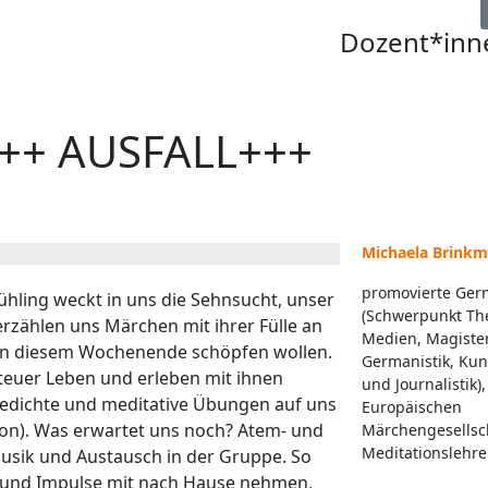
Dozent*inn
+++ AUSFALL+++
Michaela Brinkm
promovierte Ger
ühling weckt in uns die Sehnsucht, unser
(Schwerpunkt Th
erzählen uns Märchen mit ihrer Fülle an
Medien, Magister
r an diesem Wochenende schöpfen wollen.
Germanistik, Kun
euer Leben und erleben mit ihnen
und Journalistik)
edichte und meditative Übungen auf uns
Europäischen
ion). Was erwartet uns noch? Atem- und
Märchengesellsch
Meditationslehrer
usik und Austausch in der Gruppe. So
le und Impulse mit nach Hause nehmen,