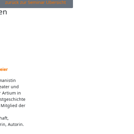
zurück zur Seminar Übersicht
en
eier
manistin
eater und
 Artium in
stgeschichte
, Mitglied der
aft,
in, Autorin.