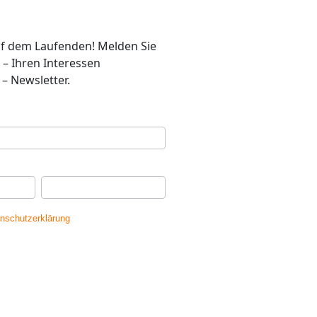
auf dem Laufenden! Melden Sie
 – Ihren Interessen
– Newsletter.
se
*
Ihr Nachname
*
nschutzerklärung
gelesen und erkläre
dass meine Daten gespeichert werden.