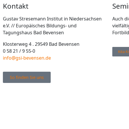
Kontakt
Semi
Gustav Stresemann Institut in Niedersachsen
Auch di
e.V. // Europäisches Bildungs- und
vielfäl
Tagungshaus Bad Bevensen
Fortbil
Klosterweg 4 . 29549 Bad Bevensen
0 58 21 / 9 55-0
Kita K
info@gsi-bevensen.de
So finden Sie uns