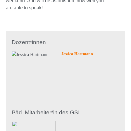
weekend. And will be astonished, how well you
are able to speak!
Dozent*innen
Jessica Hartmann
Päd. Mitarbeiter*in des GSI